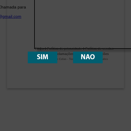
Chamada para
s@gmail.com
:
:
FAQs
Política de privacidade
Política de vendas
:
Livro de Reclamações
Termos e Condições
Garrafeira de Celas - Todos os direitos reservados