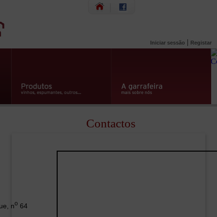
|
Iniciar sessão
Registar
Contactos
o
ue, n
64