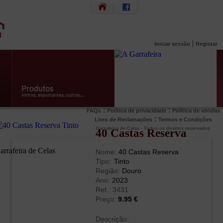
|
Iniciar sessão
Registar
:
:
FAQs
Política de privacidade
Política de vendas
:
Livro de Reclamações
Termos e Condições
Garrafeira de Celas - Todos os direitos reservados
40 Castas Reserva
Nome:
40 Castas Reserva
Tipo:
Tinto
Região:
Douro
Ano:
2023
Ref.: 3431
Preço:
9.95 €
Descrição: